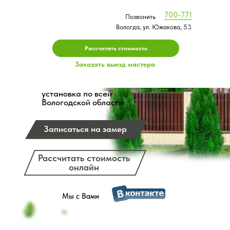
700-771
Позвонить
ЗАБОРЫ, ВОРОТА
Вологда, ул. Южакова, 53
Запишитесь на замер прямо
Рассчитать стоимость
сейчас,
БЕСПЛАТНО
Заказать выезд мастера
Изготовление и
установка по всей
Вологодской области
Записаться на замер
Рассчитать стоимость
онлайн
Мы с Вами